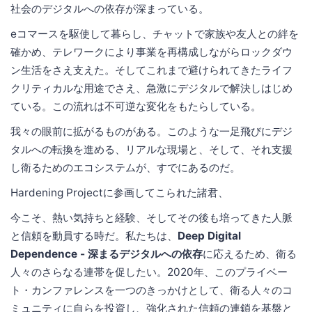
社会のデジタルへの依存が深まっている。
eコマースを駆使して暮らし、チャットで家族や友人との絆を
確かめ、テレワークにより事業を再構成しながらロックダウ
ン生活をさえ支えた。そしてこれまで避けられてきたライフ
クリティカルな用途でさえ、急激にデジタルで解決しはじめ
ている。この流れは不可逆な変化をもたらしている。
我々の眼前に拡がるものがある。このような一足飛びにデジ
タルへの転換を進める、リアルな現場と、そして、それ支援
し衛るためのエコシステムが、すでにあるのだ。
Hardening Projectに参画してこられた諸君、
今こそ、熱い気持ちと経験、そしてその後も培ってきた人脈
と信頼を動員する時だ。私たちは、
Deep Digital
Dependence - 深まるデジタルへの依存
に応えるため、衛る
人々のさらなる連帯を促したい。2020年、このプライベー
ト・カンファレンスを一つのきっかけとして、衛る人々のコ
ミュニティに自らを投資し、強化された信頼の連鎖を基盤と